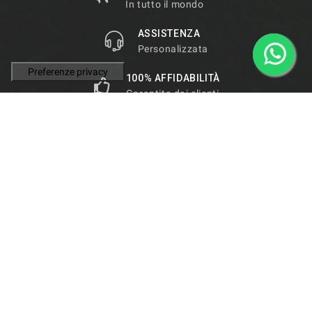
In tutto il mondo
ASSISTENZA
Personalizzata
100% AFFIDABILITÀ
Garantita dai clienti

INFORMAZIONI NEGOZIO

PRODOTTI

LA NOSTRA AZIENDA
© 2026 - De Marco Parts -
Privacy Policy
|
Cookie Policy
|
Termini e Condizioni