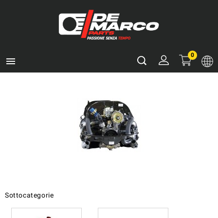
0

Sottocategorie