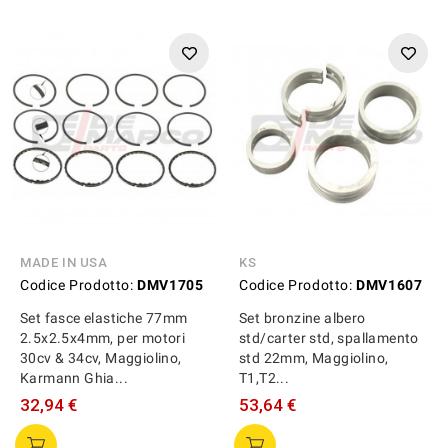
MADE IN USA
KS
Codice Prodotto:
DMV1705
Codice Prodotto:
DMV1607
Set fasce elastiche 77mm
Set bronzine albero
2.5x2.5x4mm, per motori
std/carter std, spallamento
30cv & 34cv, Maggiolino,
std 22mm, Maggiolino,
Karmann Ghia...
T1,T2...
32,94 €
53,64 €