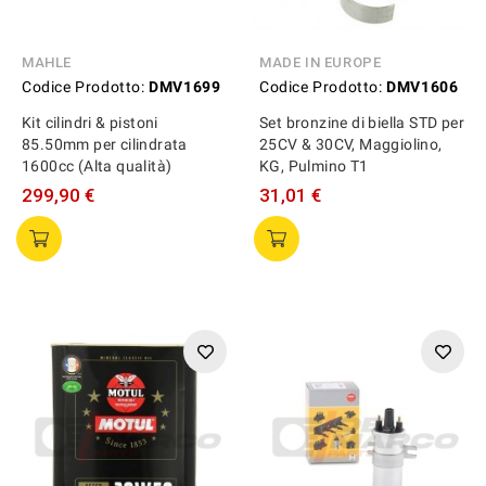
MAHLE
MADE IN EUROPE
Codice Prodotto:
DMV1699
Codice Prodotto:
DMV1606
Kit cilindri & pistoni
Set bronzine di biella STD per
85.50mm per cilindrata
25CV & 30CV, Maggiolino,
1600cc (Alta qualità)
KG, Pulmino T1
299,90 €
31,01 €