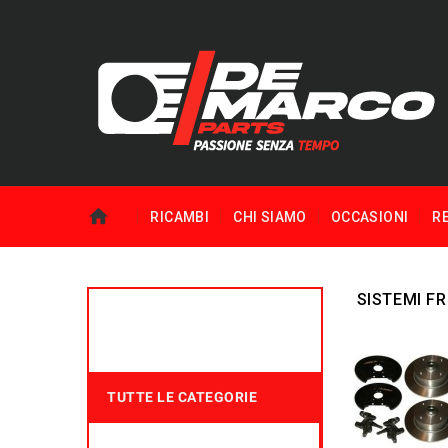
RICAMBI
CHI SIAMO
OCCASIONI
R
SISTEMI F
TUTTE LE CATEGORIE