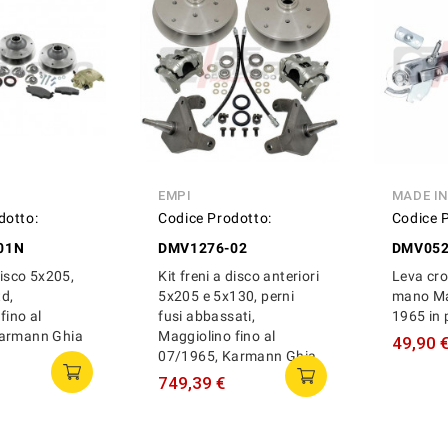
EMPI
MADE I
dotto:
Codice Prodotto:
Codice 
01N
DMV1276-02
DMV052
disco 5x205,
Kit freni a disco anteriori
Leva cr
td,
5x205 e 5x130, perni
mano Ma
fino al
fusi abbassati,
1965 in 
Karmann Ghia
Maggiolino fino al
49,90 
07/1965, Karmann Ghia
749,39 €