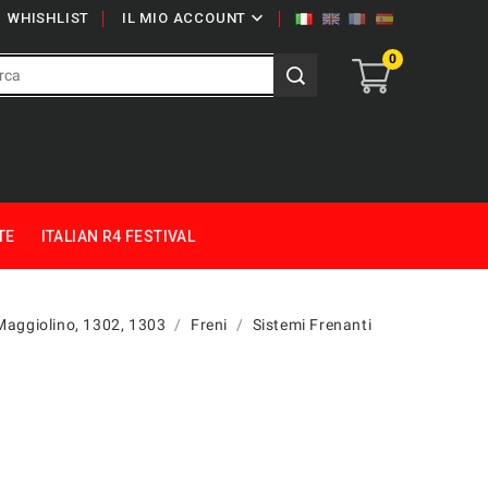

WHISHLIST
IL MIO ACCOUNT
0
TE
ITALIAN R4 FESTIVAL
Maggiolino, 1302, 1303
Freni
Sistemi Frenanti