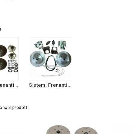
e
enanti...
Sistemi Frenanti...
sono 3 prodotti.