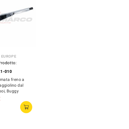
N EUROPE
Prodotto:
1-010
omata freno a
ggiolino dal
poi, Buggy
€