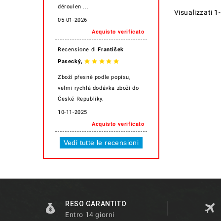
déroulen ...
Visualizzati 1-
05-01-2026
Acquisto verificato
Recensione di
František
,
Pasecký
Zboží přesně podle popisu,
velmi rychlá dodávka zboží do
České Republiky.
10-11-2025
Acquisto verificato
Vedi tutte le recensioni
RESO GARANTITO
Entro 14 giorni