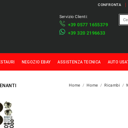
CONFRONTA
Servizio Clienti:
+39 ​​0577 1655379
​+39 320 2196633
ESTAURI
NEGOZIO EBAY
ASSISTENZA TECNICA
AUTO USA
RENANTI
Home
Home
Ricambi