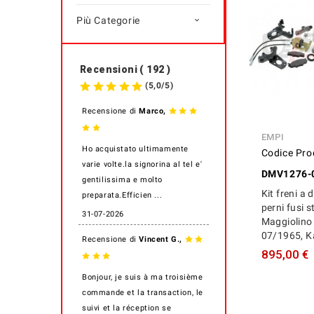
Più Categorie

Recensioni ( 192 )
(
5,0
/
5
)
,
Recensione di
Marco
EMPI
Ho acquistato ultimamente
Codice Pro
varie volte.la signorina al tel e'
DMV1276-
gentilissima e molto
Kit freni a 
preparata.Efficien ...
perni fusi s
31-07-2026
Maggiolino 
07/1965, 
,
Recensione di
Vincent G.
895,00 €
Bonjour, je suis à ma troisième
commande et la transaction, le
suivi et la réception se