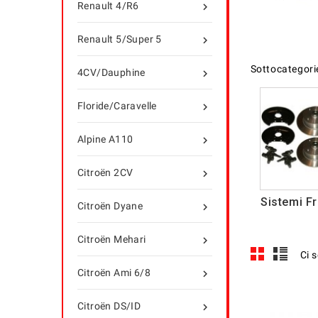
Renault 4/R6

Renault 5/Super 5

Sottocategori
4CV/Dauphine

Floride/Caravelle

Alpine A110

Citroën 2CV

Sistemi Fr
Citroën Dyane

Citroën Mehari

Ci 
Citroën Ami 6/8

Citroën DS/ID
