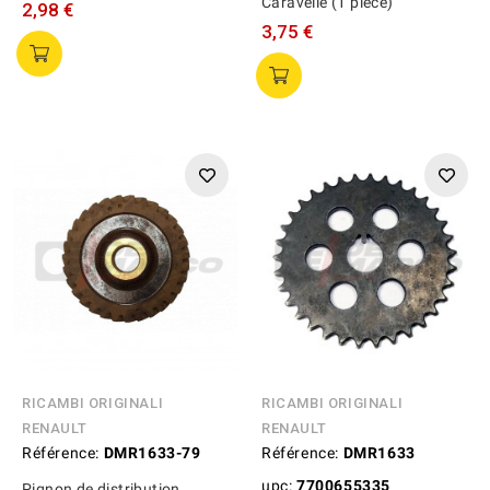
Caravelle (1 pièce)
2,98 €
3,75 €
RICAMBI ORIGINALI
RICAMBI ORIGINALI
RENAULT
RENAULT
Référence:
DMR1633-79
Référence:
DMR1633
upc:
7700655335
Pignon de distribution