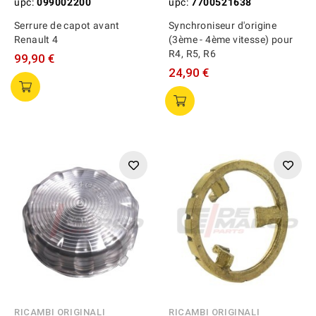
upc:
099002200
upc:
7700521638
Serrure de capot avant
Synchroniseur d'origine
Renault 4
(3ème - 4ème vitesse) pour
R4, R5, R6
99,90 €
24,90 €
RICAMBI ORIGINALI
RICAMBI ORIGINALI