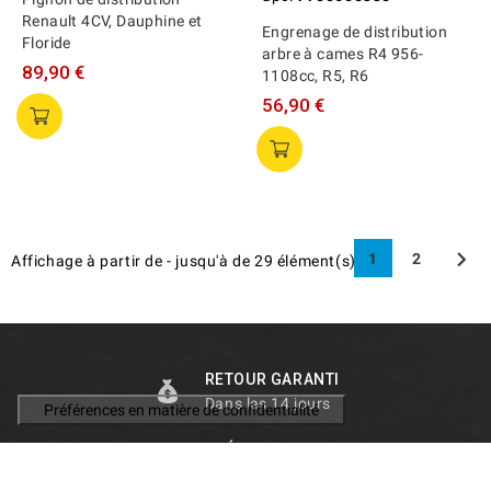
Renault 4CV, Dauphine et
Engrenage de distribution
Floride
arbre à cames R4 956-
89,90 €
1108cc, R5, R6
56,90 €

1
2
Affichage
à partir de
-
jusqu'à
de
29
élément(s)
RETOUR GARANTI
Dans les 14 jours
EXPÉDITION RAPIDE
Dans le monde entier