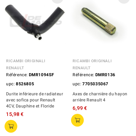
RICAMBI ORIGINALI
RICAMBI ORIGINALI
RENAULT
RENAULT
Référence:
DMR1094SF
Référence:
DMR0136
upc:
8526805
upc:
7705035067
Durite inférieure de radiateur
Axes de charnière du hayon
avec sofica pour Renault
arrière Renault 4
4CV, Dauphine et Floride
6,99 €
15,98 €