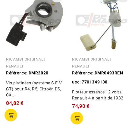
RICAMBI ORIGINALI
RICAMBI ORIGINALI
RENAULT
RENAULT
Référence:
DMR2020
Référence:
DMR0493REN
upc:
7701349130
Vis platinées (système S.E.V.
GT) pour R4, R5, Citroën DS,
Flotteur essence 12 volts
CX...
Renault 4 à partir de 1982
84,82 €
74,90 €