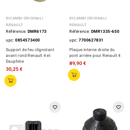
RICAMBI ORIGINALI
RICAMBI ORIGINALI
RENAULT
RENAULT
Référence:
DMR6173
Référence:
DMR1335-650
upc:
0854573400
upc:
7700627831
Support de feu clignotant
Plaque interne droite du
avant rond Renault 4 et
pont arrière pour Renault 4
Dauphine
89,90 €
30,25 €